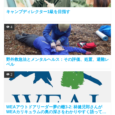
キャンプディレクター1級を目指す
4
野外救急法とメンタルヘルス：その評価、処置、避難レ
ベル
2
WEAアウトドアリーダー夢の轍3-2: 林健児郎さんが
WEAカリキュラムの奥の深さをわかりやすく語ってく