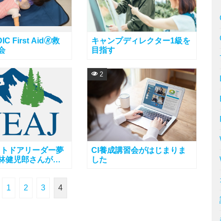
IC First Aid🄬救
キャンプディレクター1級を
会
目指す
2
ウトドアリーダー夢
CI養成講習会がはじまりま
: 林健児郎さんが
した
リキュラムの奥の深
りやすく語ってく
1
2
3
4