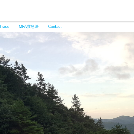
Trace
MFA救急法
Contact