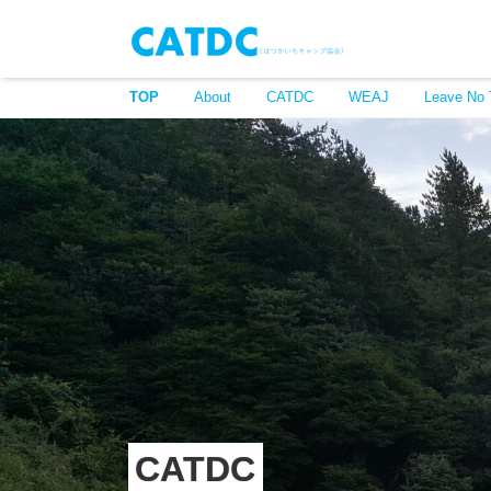
TOP
About
CATDC
WEAJ
Leave No 
CATDC