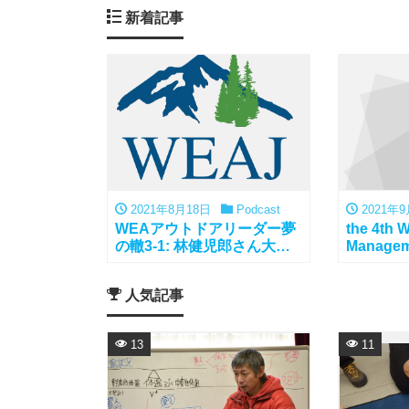
新着記事
2021年8月18日
Podcast
2021年9
WEAアウトドアリーダー夢
the 4th 
の轍3-1: 林健児郎さん大
Managem
雪・トムラウシの自然に感
動
人気記事
13
11