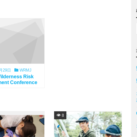
月29日
WRMJ
Wilderness Risk
ent Conference
8