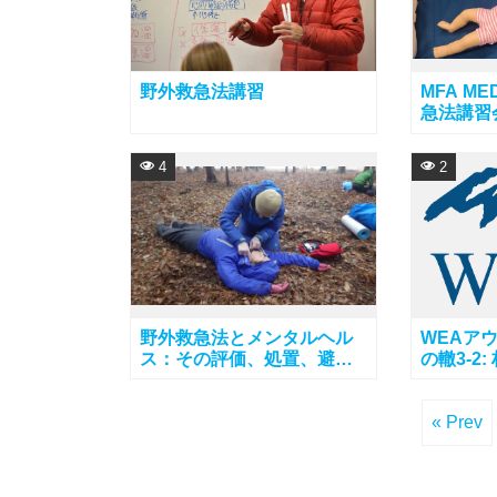
野外救急法講習
MFA MED
急法講習
4
2
野外救急法とメンタルヘル
WEAア
ス：その評価、処置、避難
の轍3-2
レベル
WEAカ
さをわか
れます
« Prev