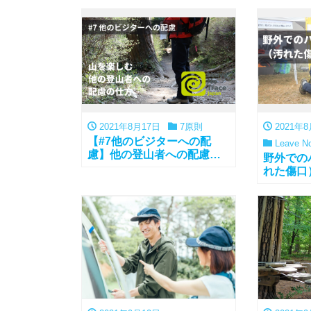
2021年8月17日
7原則
2021年8
【#7他のビジターへの配
Leave No
慮】他の登山者への配慮の
野外での
仕方
れた傷口