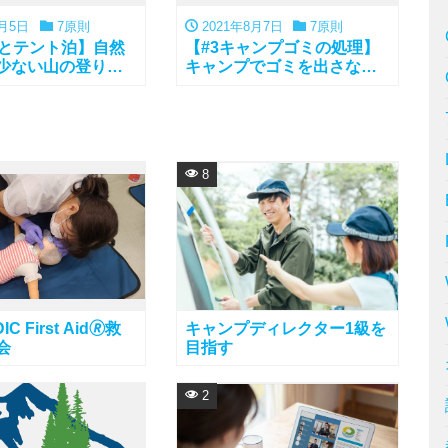
8月5日
7原則
2021年8月7日
7原則
山とテント泊】自然
【#3キャンプゴミの処理】
少ない山の登り方
キャンプでゴミを出さない
の張り方
処理の方法
8
IC First Aid🄬救
キャンプディレクター1級を
会
目指す
2