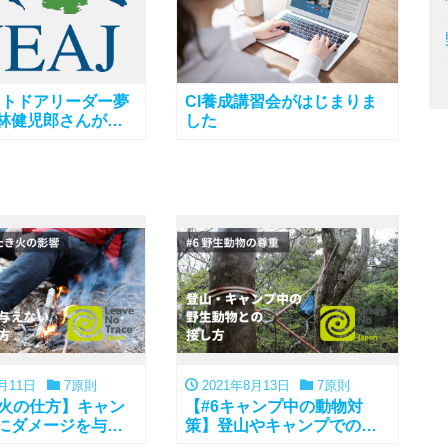
ウトドアリーダー夢
CI養成講習会がはじまりま
: 林健児郎さんが
した
リキュラムの奥の深
りやすく語ってく
月11日
7原則
2021年8月13日
7原則
き火の仕方】キャン
【#6キャンプ中の動物対
にダメージを与え
策】登山やキャンプでの野
火の仕方
生動物との接し方