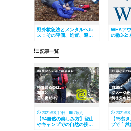
野外救急法とメンタルヘル
WEAア
ス：その評価、処置、避難
の轍3-2
レベル
WEAカ
さをわか
記事一覧
れます
2021年8月9日
7原則
2021年8
【#4自然の楽しみ方】登山
【#5焚
やキャンプでの自然の接し
プで自然
方
ない焚き