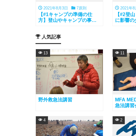
2021年8月3日
7原則
2021年
【#1キャンプの準備の仕
【#2登
方】登山やキャンプの事前
に影響の
の計画と準備の仕方
とテント
人気記事
13
11
野外救急法講習
MFA MED
急法講習
4
2