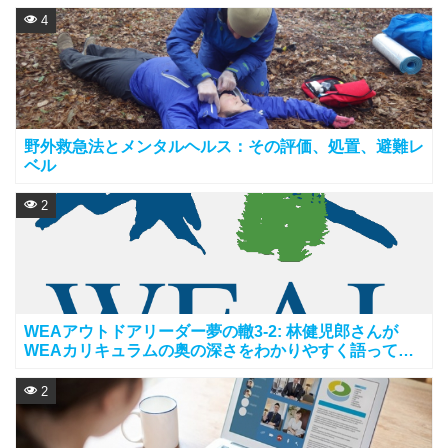
4
野外救急法とメンタルヘルス：その評価、処置、避難レ
ベル
2
WEAアウトドアリーダー夢の轍3-2: 林健児郎さんが
WEAカリキュラムの奥の深さをわかりやすく語ってく
れます
2