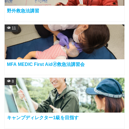
野外救急法講習
11
MFA MEDIC First Aid🄬救急法講習会
8
キャンプディレクター1級を目指す