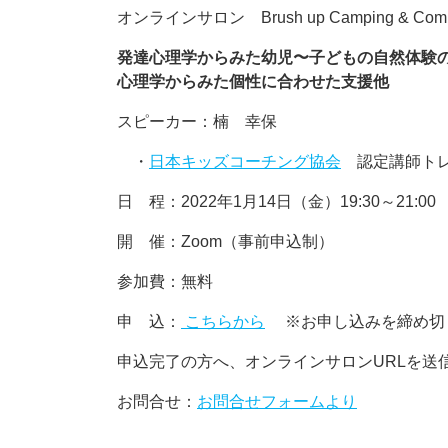
オンラインサロン Brush up Camping & Commun
発達心理学からみた幼児〜子どもの自然体験
心理学からみた個性に合わせた支援他
スピーカー：楠 幸保
・
日本キッズコーチング協会
認定講師トレ
日 程：2022年1月14日（金）19:30～21:00
開 催：Zoom（事前申込制）
参加費：無料
申 込：
こちらから
※お申し込みを締め切
申込完了の方へ、オンラインサロンURLを
お問合せ：
お問合せフォームより