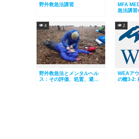
野外救急法講習
MFA MED
急法講習
4
2
野外救急法とメンタルヘル
WEAア
ス：その評価、処置、避難
の轍3-2
レベル
WEAカ
さをわか
れます