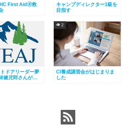
IC First Aid🄬救
キャンプディレクター1級を
会
目指す
2
ウトドアリーダー夢
CI養成講習会がはじまりま
: 林健児郎さんが
した
リキュラムの奥の深
りやすく語ってく